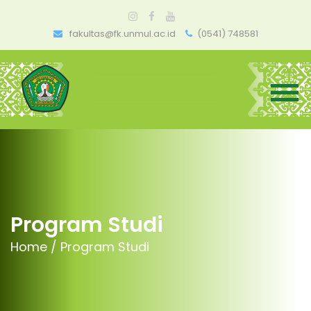
fakultas@fk.unmul.ac.id
(0541) 748581
Program Studi
Home /
Program Studi